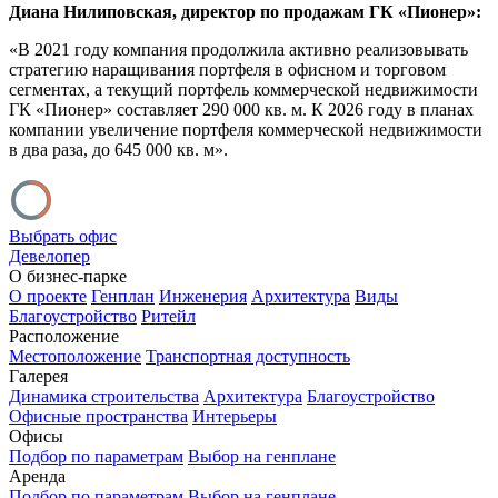
Диана Нилиповская, директор по продажам ГК «Пионер»:
«В 2021 году компания продолжила активно реализовывать
стратегию наращивания портфеля в офисном и торговом
сегментах, а текущий портфель коммерческой недвижимости
ГК «Пионер» составляет 290 000 кв. м. К 2026 году в планах
компании увеличение портфеля коммерческой недвижимости
в два раза, до 645 000 кв. м».
Выбрать офис
Девелопер
О бизнес-парке
О проекте
Генплан
Инженерия
Архитектура
Виды
Благоустройство
Ритейл
Расположение
Местоположение
Транспортная доступность
Галерея
Динамика строительства
Архитектура
Благоустройство
Офисные пространства
Интерьеры
Офисы
Подбор по параметрам
Выбор на генплане
Аренда
Подбор по параметрам
Выбор на генплане