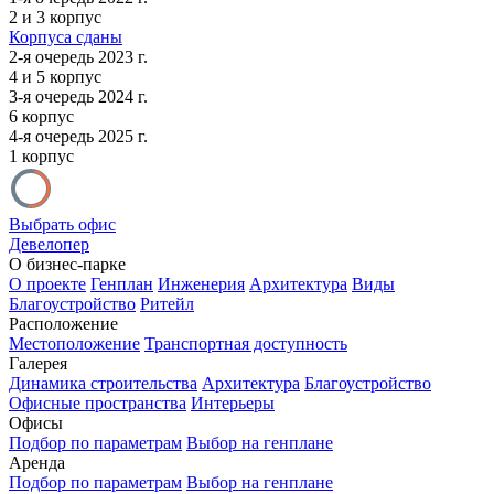
2 и 3 корпус
Корпуса сданы
2-я очередь 2023 г.
4 и 5 корпус
3-я очередь 2024 г.
6 корпус
4-я очередь 2025 г.
1 корпус
Выбрать офис
Девелопер
О бизнес-парке
О проекте
Генплан
Инженерия
Архитектура
Виды
Благоустройство
Ритейл
Расположение
Местоположение
Транспортная доступность
Галерея
Динамика строительства
Архитектура
Благоустройство
Офисные пространства
Интерьеры
Офисы
Подбор по параметрам
Выбор на генплане
Аренда
Подбор по параметрам
Выбор на генплане