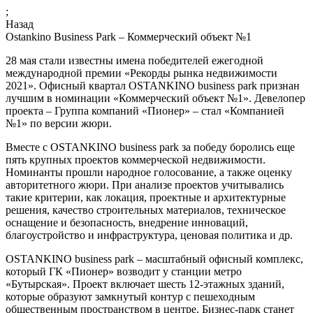
;
Назад
Ostankino Business Park – Коммерческий объект №1
28 мая стали известны имена победителей ежегодной
международной премии «Рекорды рынка недвижимости
2021». Офисный квартал OSTANKINO business park признан
лучшим в номинации «Коммерческий объект №1». Девелопер
проекта – Группа компаний «Пионер» – стал «Компанией
№1» по версии жюри.
Вместе с OSTANKINO business park за победу боролись еще
пять крупных проектов коммерческой недвижимости.
Номинанты прошли народное голосование, а также оценку
авторитетного жюри. При анализе проектов учитывались
такие критерии, как локация, проектные и архитектурные
решения, качество строительных материалов, техническое
оснащение и безопасность, внедрение инноваций,
благоустройство и инфраструктура, ценовая политика и др.
OSTANKINO business park – масштабный офисный комплекс,
который ГК «Пионер» возводит у станции метро
«Бутырская». Проект включает шесть 12-этажных зданий,
которые образуют замкнутый контур с пешеходным
общественным пространством в центре. Бизнес-парк станет