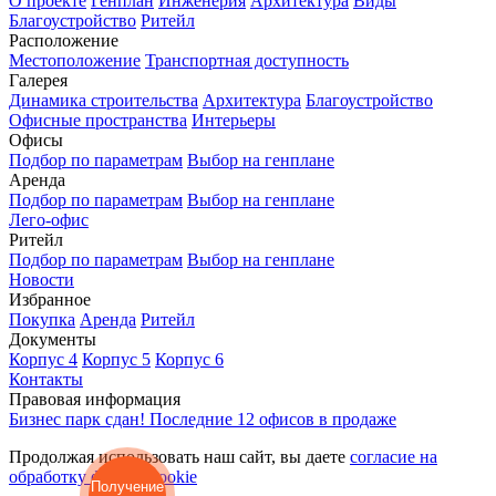
О проекте
Генплан
Инженерия
Архитектура
Виды
Благоустройство
Ритейл
Расположение
Местоположение
Транспортная доступность
Галерея
Динамика строительства
Архитектура
Благоустройство
Офисные пространства
Интерьеры
Офисы
Подбор по параметрам
Выбор на генплане
Аренда
Подбор по параметрам
Выбор на генплане
Лего-офис
Ритейл
Подбор по параметрам
Выбор на генплане
Новости
Избранное
Покупка
Аренда
Ритейл
Документы
Корпус 4
Корпус 5
Корпус 6
Контакты
Правовая информация
Бизнес парк сдан! Последние 12 офисов в продаже
Продолжая использовать наш сайт, вы даете
согласие на
обработку файлов cookie
Получение