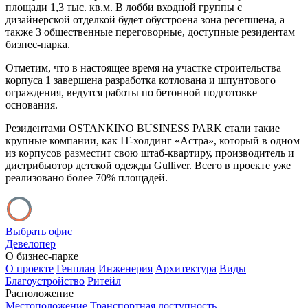
площади 1,3 тыс. кв.м. В лобби входной группы с
дизайнерской отделкой будет обустроена зона ресепшена, а
также 3 общественные переговорные, доступные резидентам
бизнес-парка.
Отметим, что в настоящее время на участке строительства
корпуса 1 завершена разработка котлована и шпунтового
ограждения, ведутся работы по бетонной подготовке
основания.
Резидентами OSTANKINO BUSINESS PARK стали такие
крупные компании, как IT-холдинг «Астра», который в одном
из корпусов разместит свою штаб-квартиру, производитель и
дистрибьютор детской одежды Gulliver. Всего в проекте уже
реализовано более 70% площадей.
Выбрать офис
Девелопер
О бизнес-парке
О проекте
Генплан
Инженерия
Архитектура
Виды
Благоустройство
Ритейл
Расположение
Местоположение
Транспортная доступность