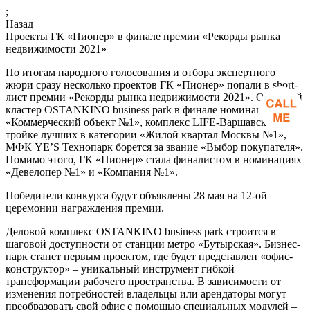
;
Назад
Проекты ГК «Пионер» в финале премии «Рекорды рынка
недвижимости 2021»
По итогам народного голосования и отбора экспертного
жюри сразу несколько проектов ГК «Пионер» попали в short-
лист премии «Рекорды рынка недвижимости 2021». Офисный
кластер OSTANKINO business park в финале номинации
«Коммерческий объект №1», комплекс LIFE-Варшавская в
тройке лучших в категории «Жилой квартал Москвы №1»,
МФК YE’S Технопарк борется за звание «Выбор покупателя».
Помимо этого, ГК «Пионер» стала финалистом в номинациях
«Девелопер №1» и «Компания №1».
Победители конкурса будут объявлены 28 мая на 12-ой
церемонии награждения премии.
Деловой комплекс OSTANKINO business park строится в
шаговой доступности от станции метро «Бутырская». Бизнес-
парк станет первым проектом, где будет представлен «офис-
конструктор» – уникальный инструмент гибкой
трансформации рабочего пространства. В зависимости от
изменения потребностей владельцы или арендаторы могут
преобразовать свой офис с помощью специальных модулей –