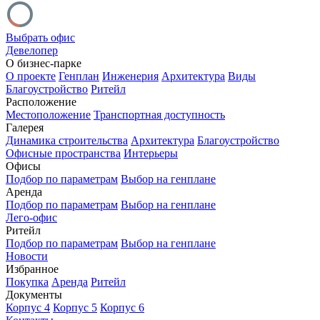
Выбрать офис
Девелопер
О бизнес-парке
О проекте
Генплан
Инженерия
Архитектура
Виды
Благоустройство
Ритейл
Расположение
Местоположение
Транспортная доступность
Галерея
Динамика строительства
Архитектура
Благоустройство
Офисные пространства
Интерьеры
Офисы
Подбор по параметрам
Выбор на генплане
Аренда
Подбор по параметрам
Выбор на генплане
Лего-офис
Ритейл
Подбор по параметрам
Выбор на генплане
Новости
Избранное
Покупка
Аренда
Ритейл
Документы
Корпус 4
Корпус 5
Корпус 6