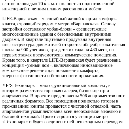
слотов площадью 70 кв. м. с полностью подготовленной
инженерией и четким планом расстановки мебели.
LIFE-Варшавская – масштабный жилой квартал комфорт-
класса, строящийся рядом с метро «Варшавская». Основу
застройки составляют урбан-блоки – среднеэтажные
многосекционные здания с безопасными внутренними
дворами. В квартале тщательно продумана внутренняя
инфраструктура: для жителей откроется общеобразовательная
школа на 900 учеников, три детских сада на 480 мест, на
первых этажах предусмотрены коммерческие помещения.
Кроме того, в квартале LIFE-Варшавская будет реализована
концепция «умный дом», включающая инновационные
комплексные решения для повышения комфорта,
энергоэффективности и безопасности проживания.
YE’S Технопарк – многофункциональный комплекс, в
котором разместятся торговая галерея, бизнес-центр и
апартаменты. В проекте представлены 506 апартаментов пяти
различных форматов. Все помещения полностью готовы к
проживанию: юниты продаются с чистовой отделкой, часть
апартаментов укомплектована всей необходимой мебелью и
бытовой техникой. Проект строится у станции метро
«Технопарк» и будет соединен с ней пешеходным переходом.