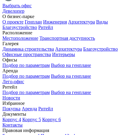
Выбрать офис
Девелопер
О бизнес-парке
О проекте
Генплан
Инженерия
Архитектура
Виды
Благоустройство
Ритейл
Расположение
Местоположение
Транспортная доступность
Галерея
Динамика строительства
Архитектура
Благоустройство
Офисные пространства
Интерьеры
Офисы
Подбор по параметрам
Выбор на генплане
Аренда
Подбор по параметрам
Выбор на генплане
Лего-офис
Ритейл
Подбор по параметрам
Выбор на генплане
Новости
Избранное
Покупка
Аренда
Ритейл
Документы
Корпус 4
Корпус 5
Корпус 6
Контакты
Правовая информация