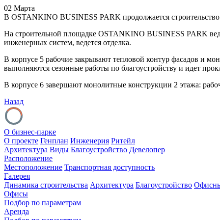
02 Марта
В OSTANKINO BUSINESS PARK продолжается строительство II
На строительной площадке OSTANKINO BUSINESS PARK ведутся
инженерных систем, ведется отделка.
В корпусе 5 рабочие закрывают тепловой контур фасадов и мо
выполняются сезонные работы по благоустройству и идет прок
В корпусе 6 завершают монолитные конструкции 2 этажа: рабо
Назад
О бизнес-парке
О проекте
Генплан
Инженерия
Ритейл
Архитектура
Виды
Благоустройство
Девелопер
Расположение
Местоположение
Транспортная доступность
Галерея
Динамика строительства
Архитектура
Благоустройство
Офисны
Офисы
Подбор по параметрам
Аренда