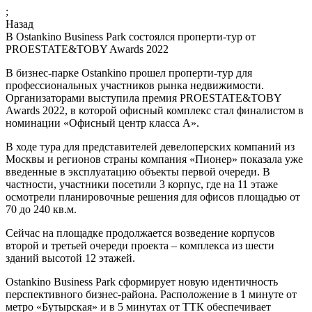
;
Назад
В Ostankino Business Park состоялся проперти-тур от
PROESTATE&TOBY Awards 2022
В бизнес-парке Ostankino прошел проперти-тур для
профессиональных участников рынка недвижимости.
Организаторами выступила премия PROESTATE&TOBY
Awards 2022, в которой офисный комплекс стал финалистом в
номинации «Офисный центр класса А».
В ходе тура для представителей девелоперских компаний из
Москвы и регионов страны компания «Пионер» показала уже
введенные в эксплуатацию объекты первой очереди. В
частности, участники посетили 3 корпус, где на 11 этаже
осмотрели планировочные решения для офисов площадью от
70 до 240 кв.м.
Сейчас на площадке продолжается возведение корпусов
второй и третьей очереди проекта – комплекса из шести
зданий высотой 12 этажей.
Ostankino Business Park сформирует новую идентичность
перспективного бизнес-района. Расположение в 1 минуте от
метро «Бутырская» и в 5 минутах от ТТК обеспечивает