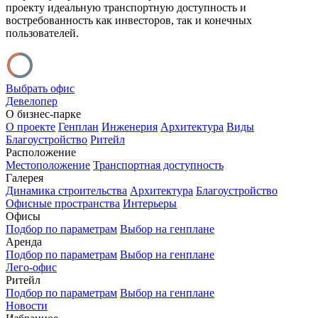
проекту идеальную транспортную доступность и
востребованность как инвесторов, так и конечных
пользователей.
Выбрать офис
Девелопер
О бизнес-парке
О проекте
Генплан
Инженерия
Архитектура
Виды
Благоустройство
Ритейл
Расположение
Местоположение
Транспортная доступность
Галерея
Динамика строительства
Архитектура
Благоустройство
Офисные пространства
Интерьеры
Офисы
Подбор по параметрам
Выбор на генплане
Аренда
Подбор по параметрам
Выбор на генплане
Лего-офис
Ритейл
Подбор по параметрам
Выбор на генплане
Новости