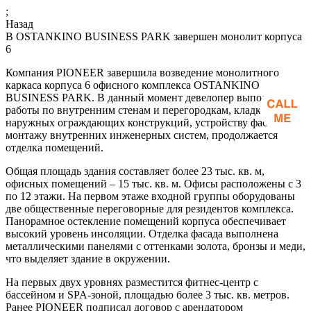
;
Назад
В OSTANKINO BUSINESS PARK завершен монолит корпуса
6
Компания PIONEER завершила возведение монолитного
каркаса корпуса 6 офисного комплекса OSTANKINO
BUSINESS PARK. В данный момент девелопер выполняет
работы по внутренним стенам и перегородкам, кладке
наружных ограждающих конструкций, устройству фасада,
монтажу внутренних инженерных систем, продолжается
отделка помещений.
Общая площадь здания составляет более 23 тыс. кв. м,
офисных помещений – 15 тыс. кв. м. Офисы расположены с 3
по 12 этажи. На первом этаже входной группы оборудованы
две общественные переговорные для резидентов комплекса.
Панорамное остекление помещений корпуса обеспечивает
высокий уровень инсоляции. Отделка фасада выполнена
металлическими панелями с оттенками золота, бронзы и меди,
что выделяет здание в окружении.
На первых двух уровнях разместится фитнес-центр с
бассейном и SPA-зоной, площадью более 3 тыс. кв. метров.
Ранее PIONEER подписал договор с арендатором