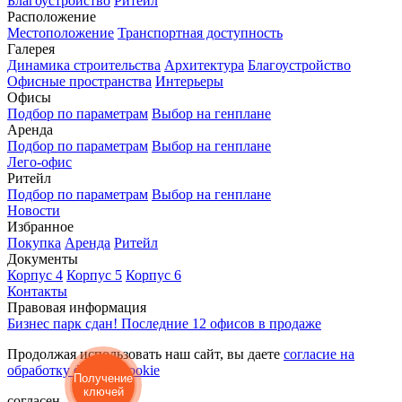
Благоустройство
Ритейл
Расположение
Местоположение
Транспортная доступность
Галерея
Динамика строительства
Архитектура
Благоустройство
Офисные пространства
Интерьеры
Офисы
Подбор по параметрам
Выбор на генплане
Аренда
Подбор по параметрам
Выбор на генплане
Лего-офис
Ритейл
Подбор по параметрам
Выбор на генплане
Новости
Избранное
Покупка
Аренда
Ритейл
Документы
Корпус 4
Корпус 5
Корпус 6
Контакты
Правовая информация
Бизнес парк сдан! Последние 12 офисов в продаже
Продолжая использовать наш сайт, вы даете
согласие на
обработку файлов cookie
Получение
ключей
согласен